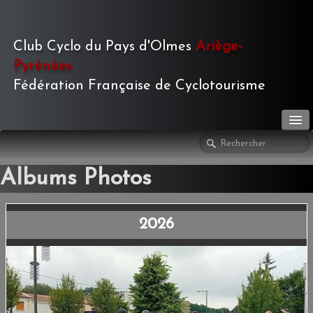
Club Cyclo du Pays d'Olmes
Ariège-
Pyrénées
Fédération Française de Cyclotourisme
LE CLUB
▼
Albums Photos
ACTIVITÉS
▼
2026
LE JOURNAL
▼
PHOTOS
▼
TOURISME