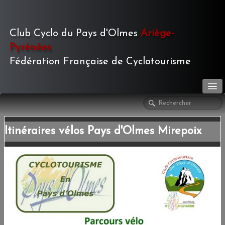
Club Cyclo du Pays d'Olmes
Ariège-
Pyrénées
Fédération Française de Cyclotourisme
LE CLUB
▼
Itinéraires vélos Pays d'Olmes Mirepoix
ACTIVITÉS
▼
LE JOURNAL
▼
PHOTOS
▼
TOURISME