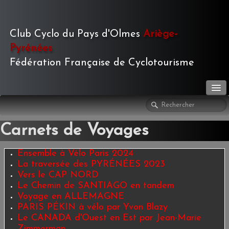
Club Cyclo du Pays d'Olmes
Ariège-
Pyrénées
Fédération Française de Cyclotourisme
LE CLUB
▼
Carnets de Voyages
ACTIVITÉS
▼
Ensemble à Vélo Paris 2024
LE JOURNAL
La traversée des PYRÉNÉES 2023
▼
Vers le CAP NORD
Le Chemin de SANTIAGO en tandem
PHOTOS
▼
Voyage en ALLEMAGNE
PARIS PÉKIN à vélo par Yvon Blazy
TOURISME
Le CANADA d'Ouest en Est par Jean-Marie
Zimmerman