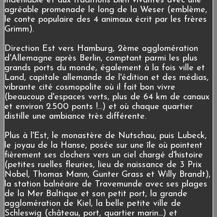
indéniable et aux traditions bien vivantes avec une
agréable promenade le long de la Weser (emblème,
le conte populaire des 4 animaux écrit par les frères
Grimm).
Direction Est vers Hamburg, 2ème agglomération
d'Allemagne après Berlin, comptant parmi les plus
grands ports du monde, également à la fois ville et
Land, capitale allemande de l'édition et des médias,
vibrante cité cosmopolite où il fait bon vivre
(beaucoup d'espaces verts, plus de 64 km de canaux
et environ 2.500 ponts !...) et où chaque quartier
distille une ambiance très différente.
Plus à l'Est, le monastère de Nutschau, puis Lubeck,
le joyau de la Hanse, posée sur une île où pointent
fièrement ses clochers vers un ciel chargé d'histoire
(petites ruelles fleuries, lieu de naissance de 3 Prix
Nobel, Thomas Mann, Gunter Grass et Willy Brandt),
la station balnéaire de Travemunde avec ses plages
de la Mer Baltique et son petit port, la grande
agglomération de Kiel, la belle petite ville de
Schleswig (château, port, quartier marin...) et