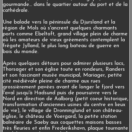
gourmande... dans le quartier autour du port et de la
cathédrale.
Une balade vers la péninsule du Djursland et la
région de Mols où s'ancrent quelques charmants
ports comme Ebeltoft, grand village plein de charme
où les amateurs de vieux gréements contemplent la
frégate Jylland, le plus long bateau de guerre en
bois du monde.
Après quelques détours pour admirer plusieurs lacs,
Thorsager et son église toute en rondeurs, Randers
et son fascinant musée municipal, Mariager, petite
cité médiévale pleine de charme aux rues
grossièrement pavées avant de longer le fjord vers
l'aval jusqu'à Hadsund puis de poursuivre vers le
Nord en direction de Aalborg (petit coeur historique,
transformation d'anciennes usines du centre en lieux
de vie), le village de Dronninglund et son château-
église, le château de Voergard, la petite station
balnéaire de Saeby aux coquettes maisons basses
très fleuries et enfin Frederikshavn, plaque tournante