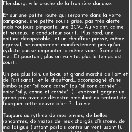
Flensburg, ville proche de la frontière danoise.
Et sur une petite route qui serpente dans la verte
campagne, une petite souris grise, pas très alerte
mais toujours pimpante, une 2CV... Au volant, calme
et heureux, le conducteur sourit... Plus tard, une
voiture décapotable... et un chauffeur pressé, même
agressif, ne comprenant manifestement pas qu'un
cycliste puisse emprunter la même voie... Scène de
vie... Et pourtant, plus on va vite, plus le temps est
court...
Un peu plus loin, un beau et grand marché de l'art et
de l'artisanat... et le chauffard... accompagné d'une
bimbo super "silicone carne" (ou "silicone carnée" !,
voire "silly, conne et carnée" !)... espérant gagner un
grand prix avec ce désastre ambulant ou tentant de
fourguer cette oeuvre d'art ?... La vie...
Toujours au rythme de mes envies, de belles
rencontres, de visites de lieux chargés d'histoire, de
ma fatigue (luttant parfois contre un vent usant !),