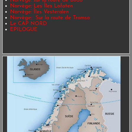
Norvège: sur la route de Bodo
Norvège: Les Îles Lofoten
Norvège: Îles Vesteralen
Norvège: Sur la route de Tromso
Le CAP NORD
EPILOGUE