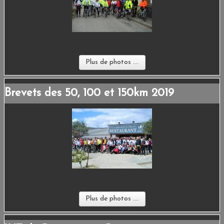
ESPACE ADHÉRENTS
LIENS
CONTACT
Plus de photos ....
Brevets des 50, 100 et 150km 2019
Plus de photos ....