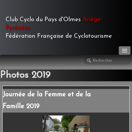
Club Cyclo du Pays d'Olmes
Ariège-
Pyrénées
Fédération Française de Cyclotourisme
LE CLUB
▼
Photos 2019
ACTIVITÉS
▼
Journée de la Femme et de la
LE JOURNAL
▼
Famille 2019
PHOTOS
▼
TOURISME