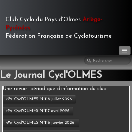
Club Cyclo du Pays d'Olmes
Ariège-
Pyrénées
Fédération Française de Cyclotourisme
LE CLUB
▼
Le Journal Cycl'OLMES
ACTIVITÉS
▼
Une revue périodique d'information du club:
LE JOURNAL
▼
Cycl'OLMES N°118 juillet 2026
PHOTOS
▼
Cycl'OLMES N°117 avril 2026
Cycl'OLMES N°116 janvier 2026
TOURISME