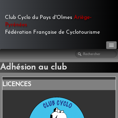
Club Cyclo du Pays d'Olmes
Ariège-
Pyrénées
Fédération Française de Cyclotourisme
LE CLUB
▼
Adhésion au club
ACTIVITÉS
▼
LICENCES
LE JOURNAL
▼
PHOTOS
▼
TOURISME