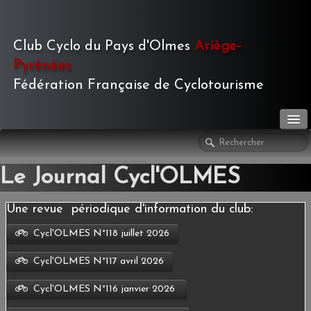
Club Cyclo du Pays d'Olmes
Ariège-
Pyrénées
Fédération Française de Cyclotourisme
LE CLUB
▼
Le Journal Cycl'OLMES
ACTIVITÉS
▼
Une revue périodique d'information du club:
LE JOURNAL
▼
Cycl'OLMES N°118 juillet 2026
PHOTOS
▼
Cycl'OLMES N°117 avril 2026
Cycl'OLMES N°116 janvier 2026
TOURISME