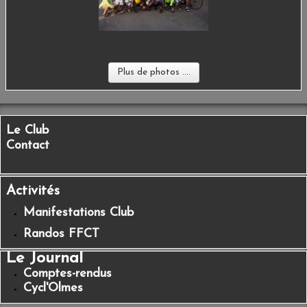
Plus de photos ....
Le Club
Contact
Activités
Manifestations Club
Randos FFCT
Le Journal
Comptes-rendus
Cycl'Olmes