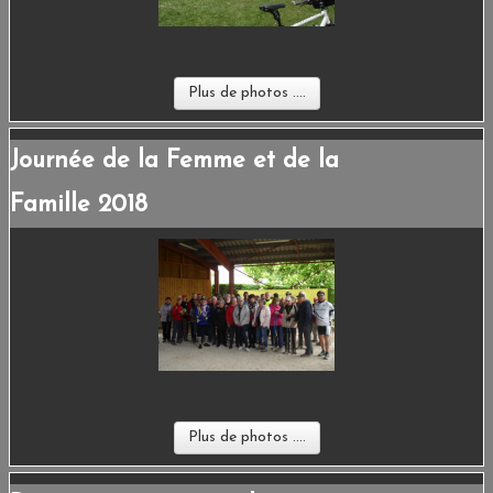
ESPACE ADHÉRENTS
LIENS
Plus de photos ....
CONTACT
Journée de la Femme et de la
Famille 2018
Plus de photos ....