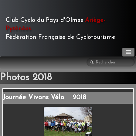
Club Cyclo du Pays d'Olmes
Ariège-
Pyrénées
Fédération Française de Cyclotourisme
LE CLUB
▼
Photos 2018
ACTIVITÉS
▼
Journée Vivons Vélo 2018
LE JOURNAL
▼
PHOTOS
▼
TOURISME