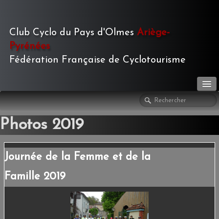
Club Cyclo du Pays d'Olmes
Ariège-
Pyrénées
Fédération Française de Cyclotourisme
LE CLUB
▼
Photos 2019
ACTIVITÉS
▼
Journée de la Femme et de la
LE JOURNAL
▼
Famille 2019
PHOTOS
▼
TOURISME