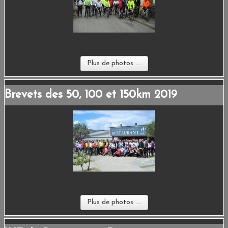
ESPACE ADHÉRENTS
LIENS
CONTACT
Plus de photos ....
Brevets des 50, 100 et 150km 2019
Plus de photos ....