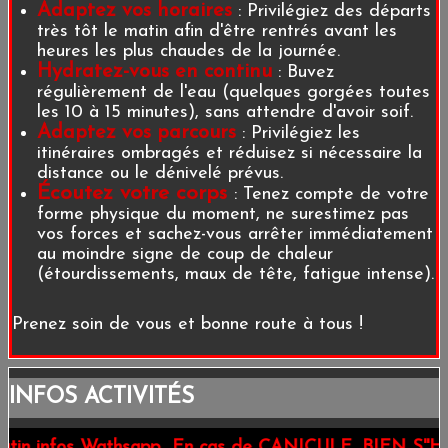
Adaptez vos horaires
: Privilégiez des départs
très tôt le matin afin d'être rentrés avant les
heures les plus chaudes de la journée.
Hydratez-vous en continu
: Buvez
régulièrement de l'eau (quelques gorgées toutes
les 10 à 15 minutes), sans attendre d'avoir soif.
Adaptez vos parcours
: Privilégiez les
itinéraires ombragés et réduisez si nécessaire la
distance ou le dénivelé prévus.
Écoutez votre corps
: Tenez compte de votre
forme physique du moment, ne surestimez pas
vos forces et sachez-vous arrêter immédiatement
au moindre signe de coup de chaleur
(étourdissements, maux de tête, fatigue intense).
Prenez soin de vous et bonne route à tous !
INFOS ACTIVITÉS
athsapp.. En cas de CANICULE, BIEN S''HYDRATER et