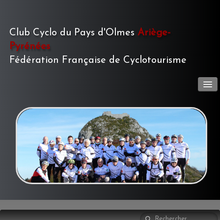
Club Cyclo du Pays d'Olmes
Ariège-
Pyrénées
Fédération Française de Cyclotourisme
LE CLUB
▼
ACTIVITÉS
▼
LE JOURNAL
▼
PHOTOS
▼
TOURISME